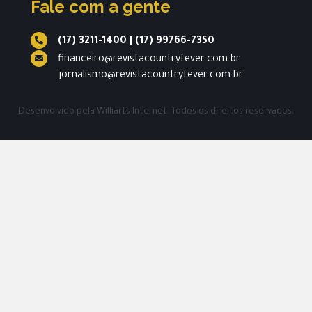
Fale com a gente
(17) 3211-1400
|
(17) 99766-7350
financeiro@revistacountryfever.com.br
jornalismo@revistacountryfever.com.br
Desenvolvido pela
Williarts Internet.
Todos os direitos reservados.