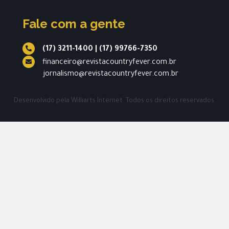
Fale com a gente
(17) 3211-1400
|
(17) 99766-7350
financeiro@revistacountryfever.com.br
jornalismo@revistacountryfever.com.br
Desenvolvido pela
Williarts Internet.
Todos os direitos reservados.