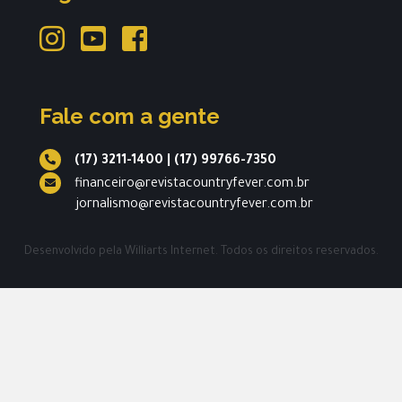
Fale com a gente
(17) 3211-1400
|
(17) 99766-7350
financeiro@revistacountryfever.com.br
jornalismo@revistacountryfever.com.br
Desenvolvido pela
Williarts Internet.
Todos os direitos reservados.