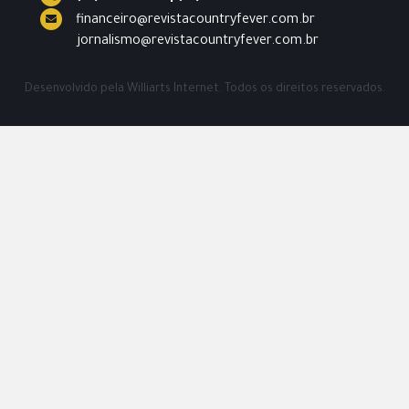
financeiro@revistacountryfever.com.br
jornalismo@revistacountryfever.com.br
Desenvolvido pela
Williarts Internet.
Todos os direitos reservados.