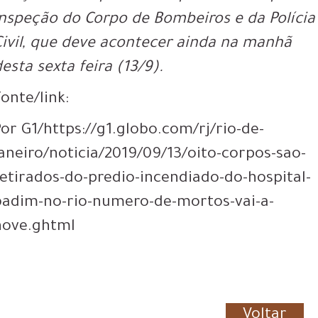
inspeção do Corpo de Bombeiros e da Polícia
Civil, que deve acontecer ainda na manhã
esta sexta feira (13/9).
onte/link:
Por G1/https://g1.globo.com/rj/rio-de-
janeiro/noticia/2019/09/13/oito-corpos-sao-
retirados-do-predio-incendiado-do-hospital-
badim-no-rio-numero-de-mortos-vai-a-
nove.ghtml
Voltar