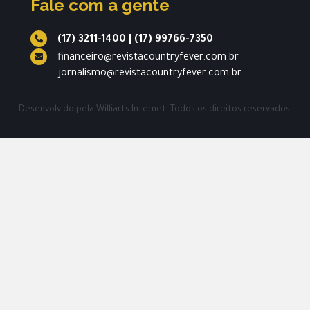
Fale com a gente
(17) 3211-1400
|
(17) 99766-7350
financeiro@revistacountryfever.com.br
jornalismo@revistacountryfever.com.br
Desenvolvido pela
Williarts Internet.
Todos os direitos reservados.