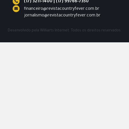
(17) 3211-1400
|
(17) 99766-7350
financeiro@revistacountryfever.com.br
jornalismo@revistacountryfever.com.br
Desenvolvido pela
Williarts Internet.
Todos os direitos reservados.