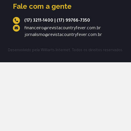
Fale com a gente
(17) 3211-1400
|
(17) 99766-7350
financeiro@revistacountryfever.com.br
jornalismo@revistacountryfever.com.br
Desenvolvido pela
Williarts Internet.
Todos os direitos reservados.