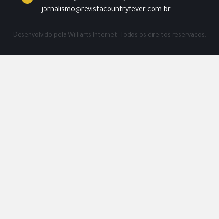
jornalismo@revistacountryfever.com.br
Desenvolvido pela
Williarts Internet.
Todos os direitos reservados.