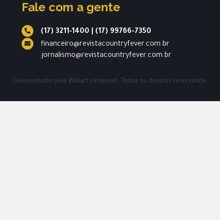
Fale com a gente
(17) 3211-1400
|
(17) 99766-7350
financeiro@revistacountryfever.com.br
jornalismo@revistacountryfever.com.br
Desenvolvido pela
Williarts Internet.
Todos os direitos reservados.