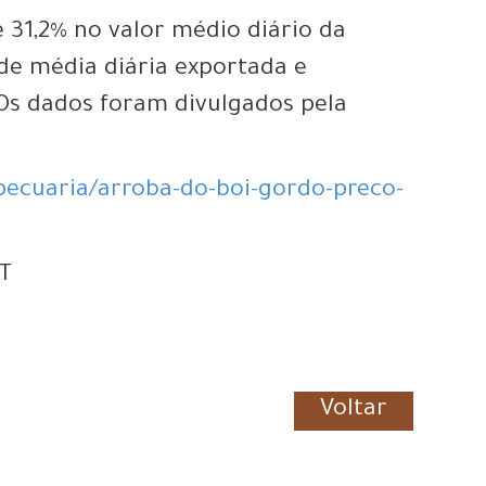
e 31,2% no valor médio diário da
de média diária exportada e
 Os dados foram divulgados pela
pecuaria/arroba-do-boi-gordo-preco-
MT
Voltar