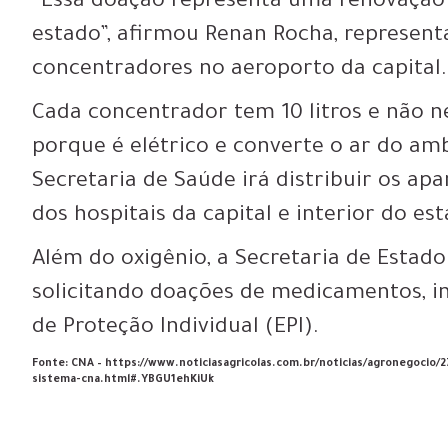
“Essa doação representa uma renovação d
estado”, afirmou Renan Rocha, represent
concentradores no aeroporto da capital.
Cada concentrador tem 10 litros e não n
porque é elétrico e converte o ar do am
Secretaria de Saúde irá distribuir os a
dos hospitais da capital e interior do es
Além do oxigênio, a Secretaria de Esta
solicitando doações de medicamentos, 
de Proteção Individual (EPI).
Fonte: CNA – https://www.noticiasagricolas.com.br/noticias/agronegoci
sistema-cna.html#.YBGU1ehKiUk