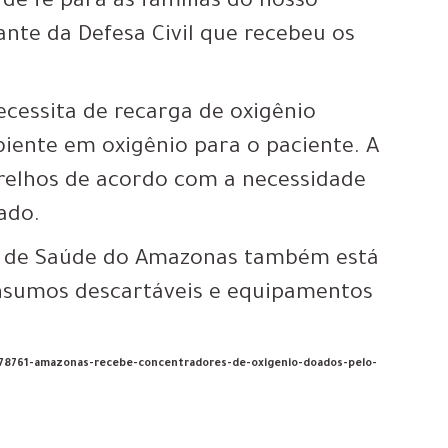
e fé para as famílias do nosso
ante da Defesa Civil que recebeu os
ecessita de recarga de oxigênio
biente em oxigênio para o paciente. A
parelhos de acordo com a necessidade
tado.
do de Saúde do Amazonas também está
insumos descartáveis e equipamentos
o/278761-amazonas-recebe-concentradores-de-oxigenio-doados-pelo-