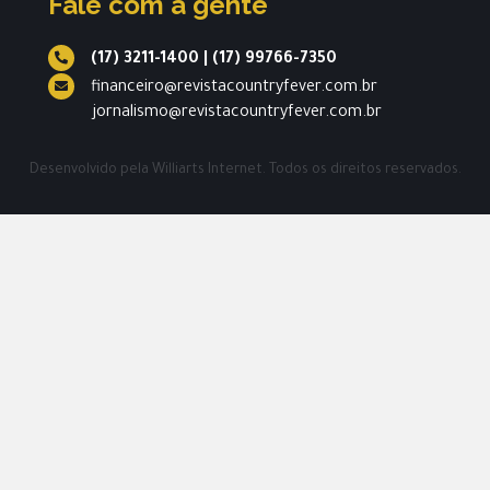
Fale com a gente
(17) 3211-1400
|
(17) 99766-7350
financeiro@revistacountryfever.com.br
jornalismo@revistacountryfever.com.br
Desenvolvido pela
Williarts Internet.
Todos os direitos reservados.