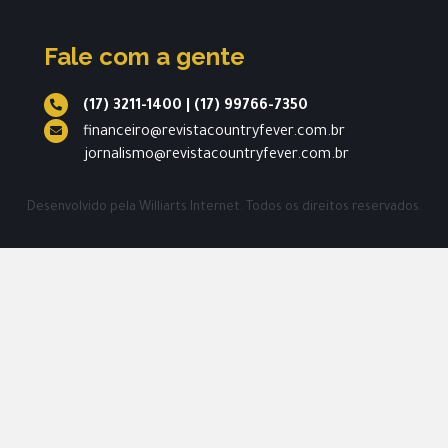
Fale com a gente
(17) 3211-1400
|
(17) 99766-7350
financeiro@revistacountryfever.com.br
jornalismo@revistacountryfever.com.br
Desenvolvido pela
Williarts Internet.
Todos os direitos reservados.