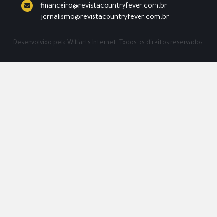
financeiro@revistacountryfever.com.br
jornalismo@revistacountryfever.com.br
Desenvolvido pela
Williarts Internet.
Todos os direitos reservados.