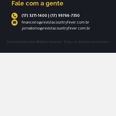
Fale com a gente
(17) 3211-1400
|
(17) 99766-7350
financeiro@revistacountryfever.com.br
jornalismo@revistacountryfever.com.br
Desenvolvido pela
Williarts Internet.
Todos os direitos reservados.